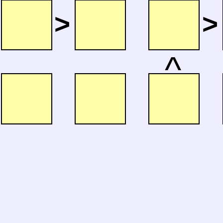
>
>
^