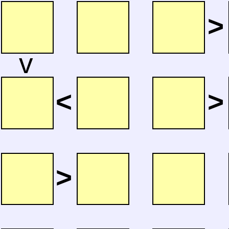
>
v
<
>
>